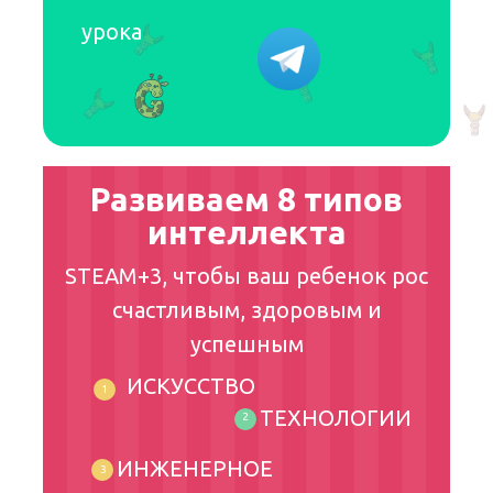
урока
Развиваем 8 типов
интеллекта
STEAM+3, чтобы ваш ребенок рос
счастливым, здоровым и
успешным
ИСКУССТВО
1
ТЕХНОЛОГИИ
2
ИНЖЕНЕРНОЕ
3