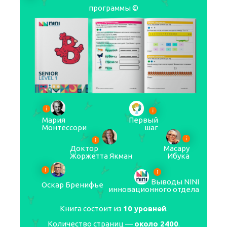
программы ©
Мария
Первый
Монтессори
шаг
Доктор
Масару
Жоржетта Якман
Ибука
Выводы NINI
Оскар Бренифье
инновационного отдела
Книга состоит из
10 уровней
.
Количество страниц —
около 2400
.