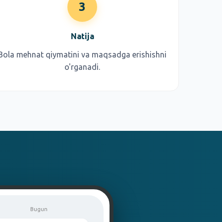
3
Natija
Bola mehnat qiymatini va maqsadga erishishni
o'rganadi.
Bugun