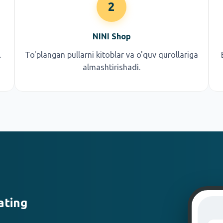
2
NINI Shop
.
To'plangan pullarni kitoblar va o'quv qurollariga
almashtirishadi.
ating