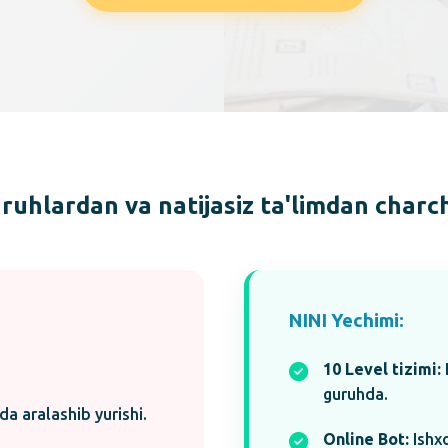
ruhlardan va natijasiz ta'limdan charc
NINI Yechimi:
10 Level tizimi:
guruhda.
da aralashib yurishi.
Online Bot:
Ishx