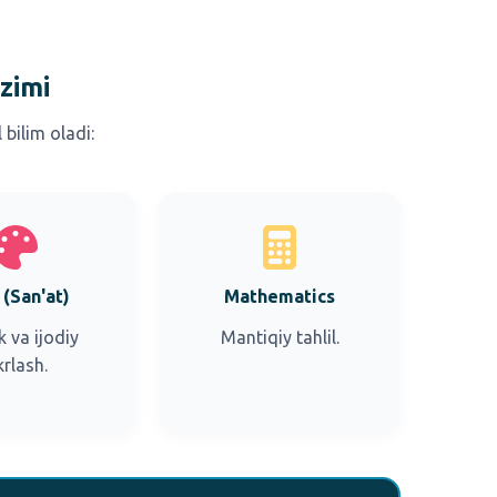
zimi
bilim oladi:
 (San'at)
Mathematics
k va ijodiy
Mantiqiy tahlil.
krlash.