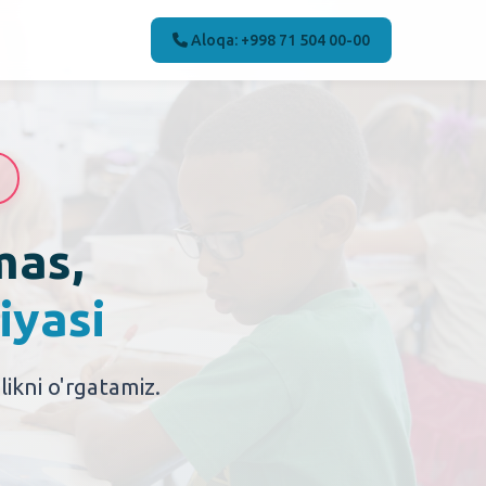
Aloqa: +998 71 504 00-00
mas,
iyasi
ikni o'rgatamiz.