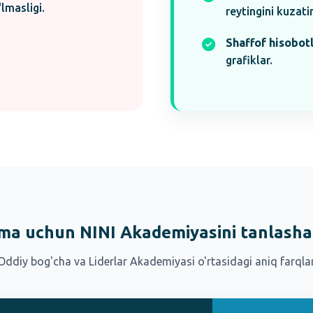
lmasligi.
reytingini kuzati
Shaffof hisobotl
grafiklar.
ma uchun NINI Akademiyasini tanlasha
Oddiy bog'cha va Liderlar Akademiyasi o'rtasidagi aniq farqlar