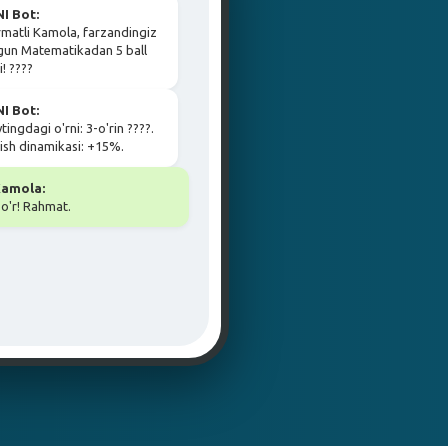
I Bot:
matli Kamola, farzandingiz
un Matematikadan 5 ball
i! ????
I Bot:
tingdagi o'rni: 3-o'rin ????.
ish dinamikasi: +15%.
amola:
o'r! Rahmat.