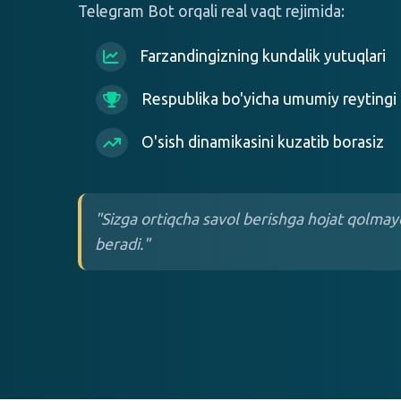
Telegram Bot orqali real vaqt rejimida:
Farzandingizning kundalik yutuqlari
Respublika bo'yicha umumiy reytingi
O'sish dinamikasini kuzatib borasiz
"Sizga ortiqcha savol berishga hojat qolmayd
beradi."