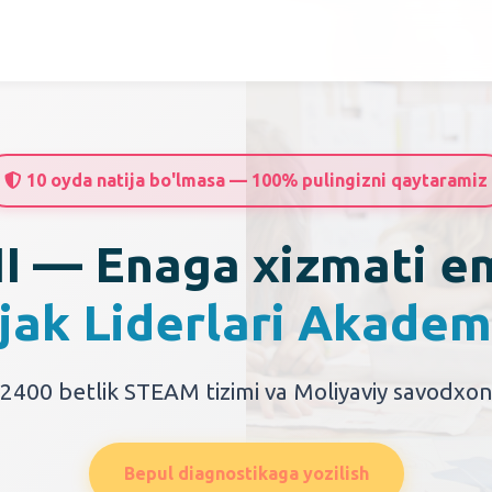
10 oyda natija bo'lmasa — 100% pulingizni qaytaramiz
I — Enaga xizmati e
jak Liderlari Akadem
2400 betlik STEAM tizimi va Moliyaviy savodxonl
Bepul diagnostikaga yozilish