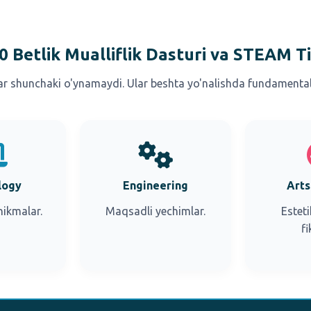
0 Betlik Mualliflik Dasturi va STEAM Ti
ar shunchaki o'ynamaydi. Ular beshta yo'nalishda fundamental 
logy
Engineering
Arts
nikmalar.
Maqsadli yechimlar.
Esteti
fi