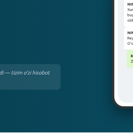
NIN
Xur
bug
old
NIN
Rey
O's
K
Z
i — tizim o'zi hisobot