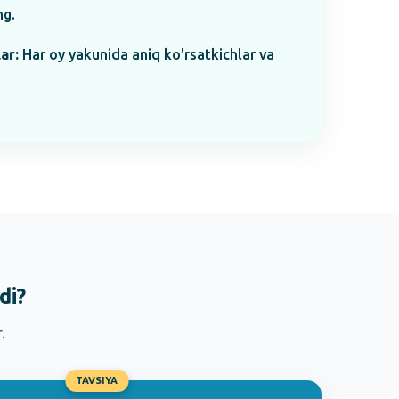
ng.
ar:
Har oy yakunida aniq ko'rsatkichlar va
di?
.