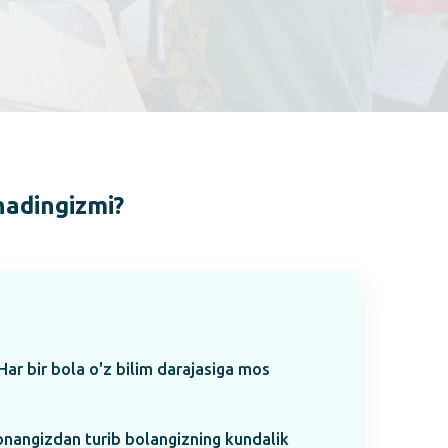
hadingizmi?
Har bir bola o'z bilim darajasiga mos
onangizdan turib bolangizning kundalik