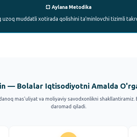
Aylana Metodika
g uzoq muddatli xotirada qolishini ta'minlovchi tizimli takro
in — Bolalar Iqtisodiyotni Amalda O'rg
danoq mas'uliyat va moliyaviy savodxonlikni shakllantiramiz. 
daromad qiladi.