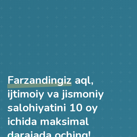
Farzandingiz
aql,
ijtimoiy va jismoniy
salohiyatini 10 oy
ichida maksimal
darajada oching!