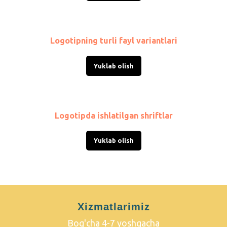
Logotipning turli fayl variantlari
Yuklab olish
Logotipda ishlatilgan shriftlar
Yuklab olish
Xizmatlarimiz
Bog'cha 4-7 yoshgacha