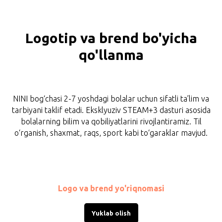
Logotip va brend bo'yicha
qo'llanma
NINI bog‘chasi 2-7 yoshdagi bolalar uchun sifatli ta’lim va
tarbiyani taklif etadi. Eksklyuziv STEAM+3 dasturi asosida
bolalarning bilim va qobiliyatlarini rivojlantiramiz. Til
o‘rganish, shaxmat, raqs, sport kabi to‘garaklar mavjud.
Logo va brend yo'riqnomasi
Yuklab olish