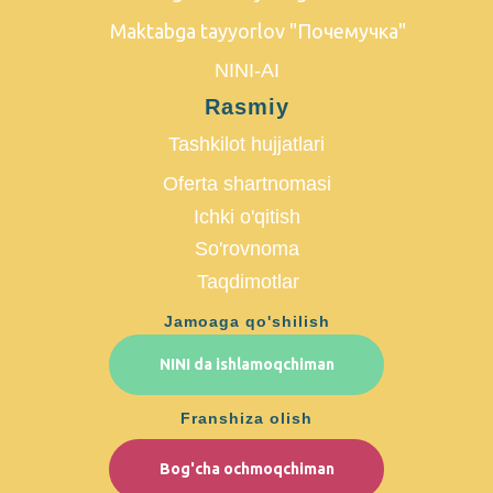
Maktabga tayyorlov "Почемучка"
NINI-AI
Rasmiy
Tashkilot hujjatlari
Oferta shartnomasi
Ichki o'qitish
So'rovnoma
Taqdimotlar
Jamoaga qo'shilish
NINI da ishlamoqchiman
Franshiza olish
Bog'cha ochmoqchiman