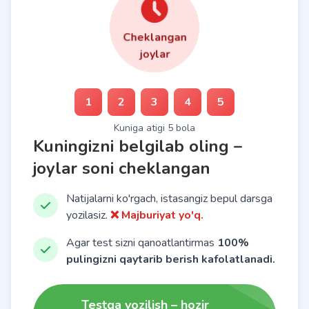
Cheklangan
joylar
1
2
3
4
5
Kuniga atigi 5 bola
Kuningizni belgilab oling –
joylar soni cheklangan
Natijalarni ko'rgach, istasangiz bepul darsga
yozilasiz.
❌ Majburiyat yo'q.
Agar test sizni qanoatlantirmas
100%
pulingizni qaytarib berish kafolatlanadi.
Testga yozilish – hozir