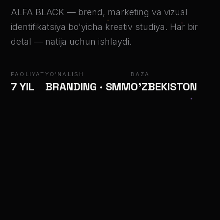
ALFA BLACK — brend, marketing va vizual
identifikatsiya bo'yicha kreativ studiya. Har bir
detal — natija uchun ishlaydi.
FAOLIYAT
YO'NALISH
BAZA
7 YIL
BRANDING · SMM
O'ZBEKISTON