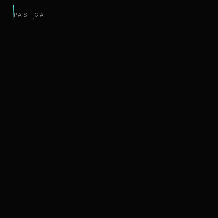
PASTGA
XIZMATLAR
Har bir punkt — alohida dunyo. Bosing va ichida
qanday ishlashimizni ko'ring.
01