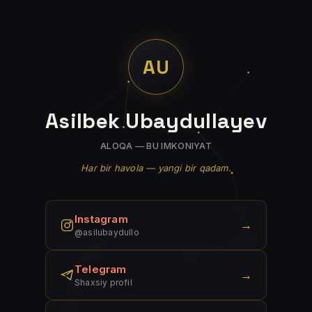
AU
Asilbek Ubaydullayev
ALOQA — BU IMKONIYAT
Har bir havola — yangi bir qadam.
Instagram
→
@asilubaydullo
Telegram
→
Shaxsiy profil